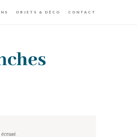
ONS
OBJETS & DÉCO
CONTACT
anches
 écrasé.