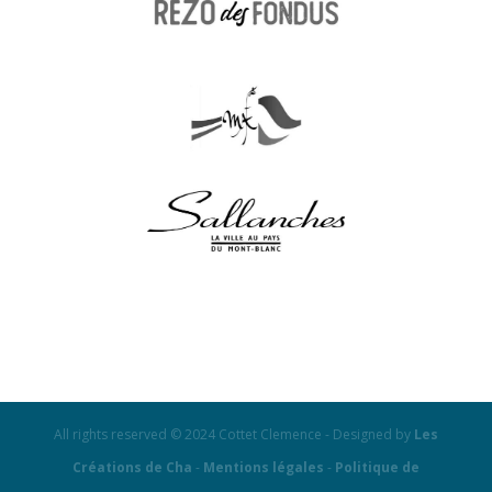
All rights reserved © 2024 Cottet Clemence - Designed by
Les
Créations de Cha
-
Mentions légales
-
Politique de